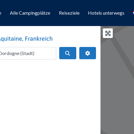
e
Alle Campingplätze
Reiseziele
Hotels unterwegs
quitaine, Frankreich
Suchen
Erweiterte Filter