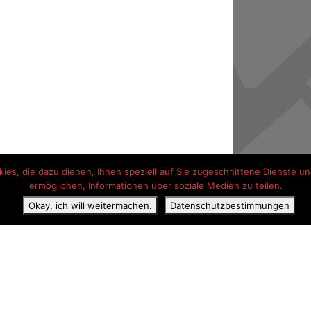
es, die dazu dienen, Ihnen speziell auf Sie zugeschnittene Dienste und
ermöglichen, Informationen über soziale Medien zu teilen.
Okay, ich will weitermachen.
Datenschutzbestimmungen
ss
Erklärung zum Datenschutz
Kontaktangaben
Hotel