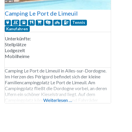
Camping Le Port de Limeuil
Tennis
Kanufahren
Unterkünfte:
Stellplätze
Lodgezelt
Mobilheime
Camping Le Port de Limeuil in Alles-sur-Dordogne.
Im Herzen des Périgord befindet sich der kleine
Familiencampingplatz Le Port de Limeuil. Am
Campingplatz fließt die Dordogne vorbei, an deren
Ufern ein schöner Kieselstrand liegt. Auf dem
Campingplatz können Sie Kanus und Fahrräder
Weiterlesen …
mieten. Der Campingplatz verfügt über ein
Schwimmbad und einen Whirlpool. 800 Meter vom
Campingplatz entfernt befindet sich eine
Ladestation