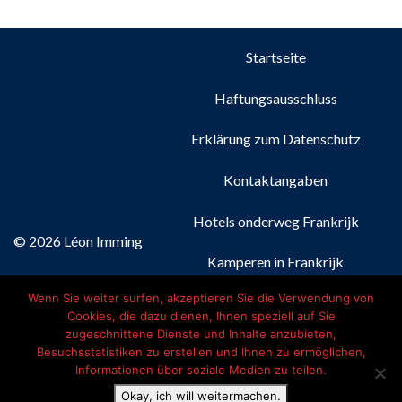
April bis Ende Oktober geöffnet.
Startseite
Haftungsausschluss
Erklärung zum Datenschutz
Kontaktangaben
Hotels onderweg Frankrijk
© 2026 Léon Imming
Kamperen in Frankrijk
Wenn Sie weiter surfen, akzeptieren Sie die Verwendung von
Nederlands
(
Niederländisch
)
Cookies, die dazu dienen, Ihnen speziell auf Sie
zugeschnittene Dienste und Inhalte anzubieten,
Français
(
Französisch
)
Besuchsstatistiken zu erstellen und Ihnen zu ermöglichen,
Informationen über soziale Medien zu teilen.
Deutsch
Okay, ich will weitermachen.