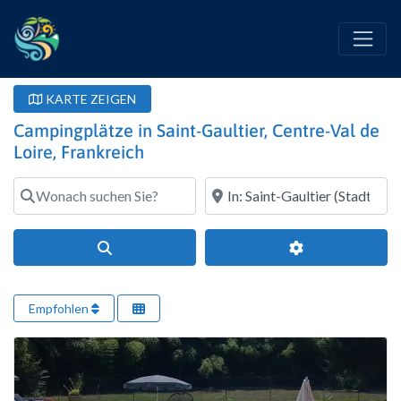
KARTE ZEIGEN
Campingplätze in Saint-Gaultier, Centre-Val de
Loire, Frankreich
Wonach suchen Sie?
Wo?
Suchen
Erweiterte Filte
Empfohlen