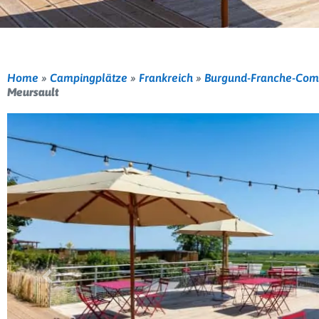
Home
»
Campingplätze
»
Frankreich
»
Burgund-Franche-Com
Meursault
Vorherige