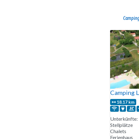
Camping
Camping L
18.17 km
Unterkünfte:
Stellplätze
Chalets
Ferienhaus