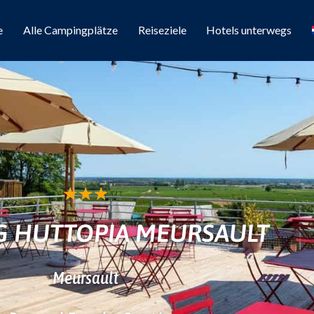
e
Alle Campingplätze
Reiseziele
Hotels unterwegs
★
★
★
G HUTTOPIA MEURSAULT
Meursault