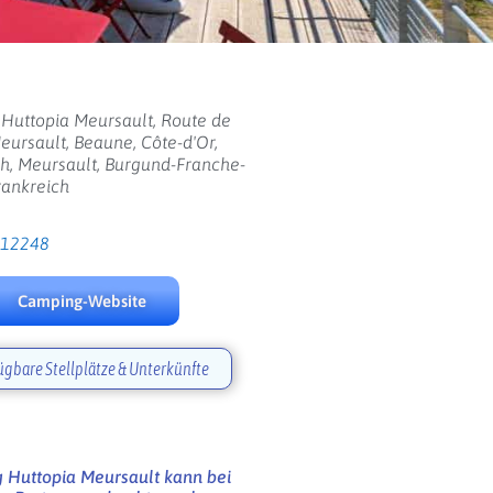
Huttopia Meursault, Route de
eursault, Beaune, Côte-d'Or,
ch, Meursault, Burgund-Franche-
rankreich
212248
Camping-Website
ügbare Stellplätze & Unterkünfte
 Huttopia Meursault kann bei