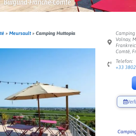
Burgund-Franche-Comté
té
»
Meursault
»
Camping Huttopia
Camping 
Volnay, M
Frankrei
Comté, F
Telefon:
+33 380
Verf
Weiter
Camping