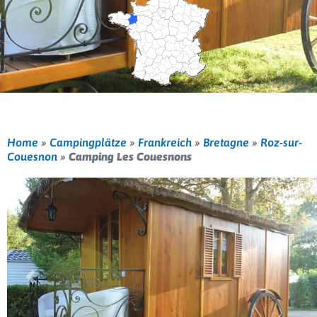
Home
»
Campingplätze
»
Frankreich
»
Bretagne
»
Roz-sur-
Couesnon
»
Camping Les Couesnons
Vorherige
Weit