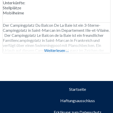
Unterkünfte:
Stellplätze
Mobilheime
Der Campingplatz Du Balcon De La Baie ist ein 3-Sterne-
Campingplatz in Saint-Marcan im Departement Ille-et-Vilaine.
Der Campingplatz Le Balcon de la Baie ist ein freundlicher
Familiencampingplatz in Saint-Marcan in Frankreich und
verfügt über einen Swimmingpool mit Planschbecken. Ein
Urlaub auf diesem Campingplatz steht ganz im Zeichen der
Weiterlesen …
Entspannung und unterhaltsamer Aktivitäten und ist die
perfekte Wahl für Familien mit
Startseite
Haftungsausschluss
Erklärung zum Datenschutz