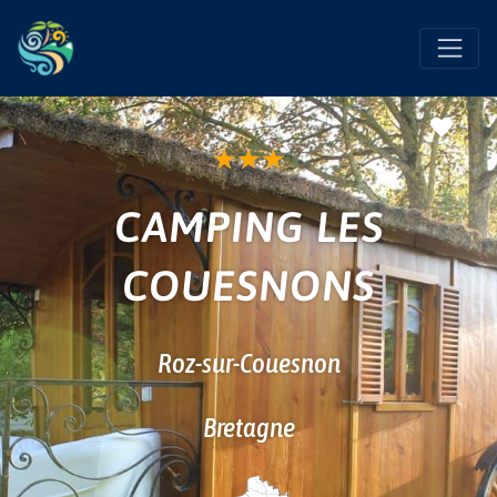
Favo
★
★
★
CAMPING LES
COUESNONS
Roz-sur-Couesnon
Bretagne