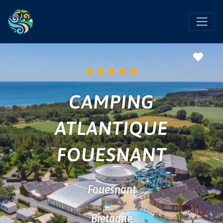
Favo
★
★
★
★
★
CAMPING
ATLANTIQUE
FOUESNANT
Fouesnant
Bretagne