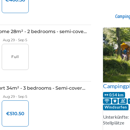
Camping
Campingpl
0.54 km
Windsurfen
Unterkünfte:
Stellplätze