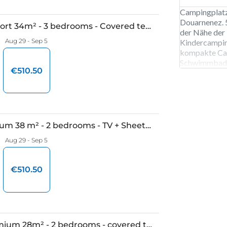
Campingplatz
Douarnenez. 5
der Nähe der 
Kindercampin
kompakte Cam
Schwimmbad u
es jeden Tag e
Schatzsuche 
auch ein Tage
Segelschiff, 