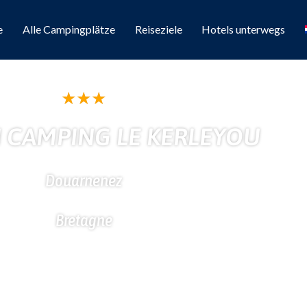
e
Alle Campingplätze
Reiseziele
Hotels unterwegs
★
★
★
 CAMPING LE KERLEYOU
Douarnenez
Bretagne