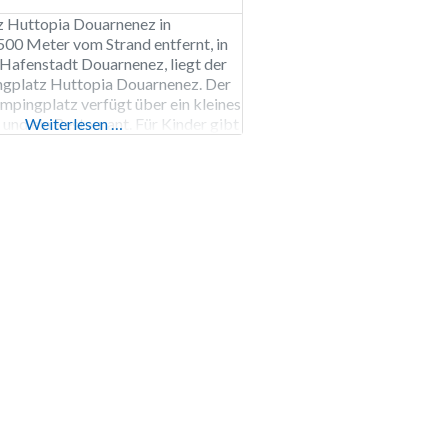
 Huttopia Douarnenez in
00 Meter vom Strand entfernt, in
Hafenstadt Douarnenez, liegt der
gplatz Huttopia Douarnenez. Der
pingplatz verfügt über ein kleines
nd ein Restaurant. Für Kinder gibt
Weiterlesen …
twas zu tun, z. B. Basteln,
und Pfeil und Bogen bauen. Aber
sausflug auf einem hölzernen
Baumklettern und