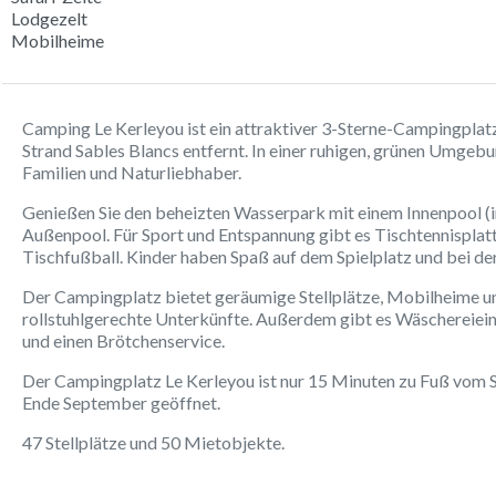
Lodgezelt
Mobilheime
Camping Le Kerleyou ist ein attraktiver 3-Sterne-Campingplatz
Strand Sables Blancs entfernt. In einer ruhigen, grünen Umgebu
Familien und Naturliebhaber.
Genießen Sie den beheizten Wasserpark mit einem Innenpool (
Außenpool. Für Sport und Entspannung gibt es Tischtennisplatt
Tischfußball. Kinder haben Spaß auf dem Spielplatz und bei de
Der Campingplatz bietet geräumige Stellplätze, Mobilheime un
rollstuhlgerechte Unterkünfte. Außerdem gibt es Wäschereieinr
und einen Brötchenservice.
Der Campingplatz Le Kerleyou ist nur 15 Minuten zu Fuß vom S
Ende September geöffnet.
47 Stellplätze und 50 Mietobjekte.