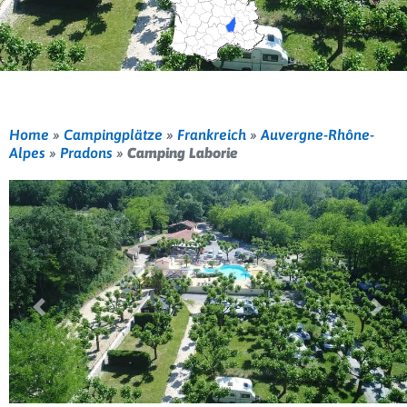
Home
»
Campingplätze
»
Frankreich
»
Auvergne-Rhône-
Alpes
»
Pradons
»
Camping Laborie
Vorherige
Weit