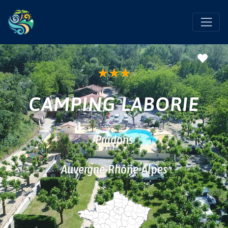
Favo
★
★
★
CAMPING LABORIE
Pradons
Auvergne-Rhône-Alpes