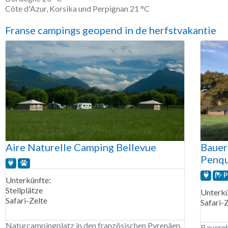
Côte d'Azur, Korsika und Perpignan 21 °C
Franse campings geopend in de herfstvakantie
Aire Naturelle Camping Bellevue
Bauer
Penqu
P
Unterkünfte:
Stellplätze
Unterkü
Safari-Zelte
Safari-
Naturcampingplatz in den französischen Pyrenäen,
Bauernh