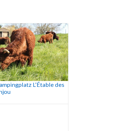
mpingplatz L’Étable des
njou