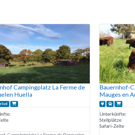
nhof Campingplatz La Ferme de
Bauernhof-Ca
elen Huella
Mauges en A
rivé
nfte:
Unterkünfte:
Zelte
Stellplätze
Safari-Zelte
of-Campingplatz La Ferme de Penquelen