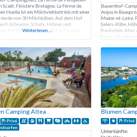
n Scaër, Finistère Bretagne. La Ferme de
Bauernhof-Campi
en Huella ist ein Milchviehbetrieb mit einer
Anjou in Beaupré
Herde von 30 Milchkühen. Auf dem Hof
Maine-et-Loire, P
 auch Schweine, Schafe, Hühner und
Salers-Kühe, Hühn
en. Auf dem Bauernhof gibt es Crepes-
Weiterlesen …
Kaninchen. Aber 
tage: Genießen Sie einen köstlichen,
Katze. Ihr eigene
nnen französischen Pfannkuchen! Für die
willkommen. Der
gibt es auf dem Hof auch eine Schaukel
wie handwerklich 
Eiscreme und Ge
Außerdem kann
n Camping Altea
Blumen Campi
Privé
Privé
ndsurfen
Unterkünfte: