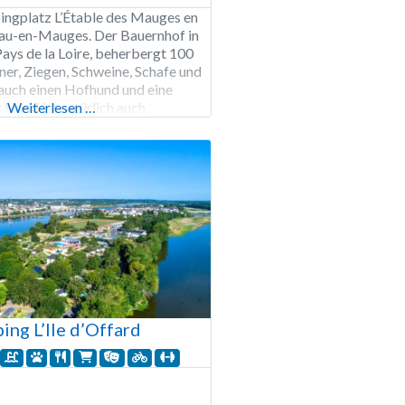
ngplatz L’Étable des Mauges en
au-en-Mauges. Der Bauernhof in
ays de la Loire, beherbergt 100
er, Ziegen, Schweine, Schafe und
auch einen Hofhund und eine
r Hund ist natürlich auch
Weiterlesen …
 Laden verkauft lokale Produkte
gebrautes Bier, frisches Brot,
müse aus dem eigenen Garten.
ng L’Ile d’Offard