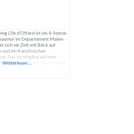
g L’Ile d’Offard ist ein 4-Sterne-
 Saumur im Departement Maine-
ie sich ein Zelt mit Blick auf
n und ein französisches
or. Das ist möglich auf dem
e d’Offard, der auf einer Insel in
Weiterlesen …
Der Campingplatz verfügt über
tze. Die Stellplätze befinden sich
lleen