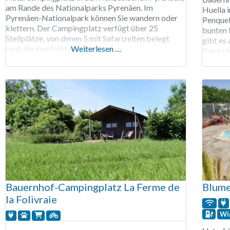
am Rande des Nationalparks Pyrenäen. Im
Huella i
Pyrenäen-Nationalpark können Sie wandern oder
Penquel
klettern. Der Campingplatz verfügt über 25
bunten 
Stellplätze, von denen 5 mit Safarizelten belegt
gibt es
sind, die gemietet werden können.
Weiterlesen …
Kaninch
Nachmit
hauchdü
Kinder 
Bauernhof-Campingplatz La Ferme de
Blume
la Folivraie
Wi