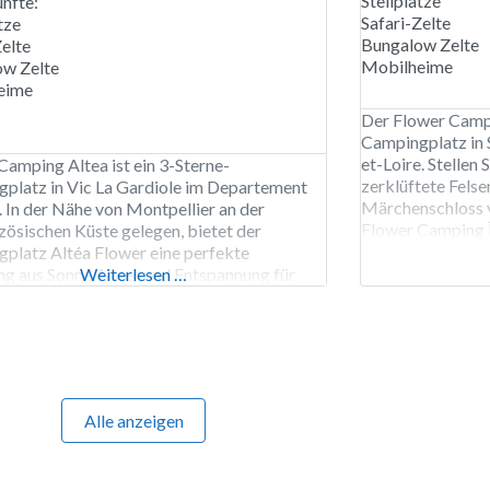
Stellplätze
nfte:
Safari-Zelte
tze
Bungalow Zelte
Zelte
Mobilheime
ow Zelte
eime
Der Flower Campin
Campingplatz in
et-Loire. Stellen S
Camping Altea ist ein 3-Sterne-
zerklüftete Felse
platz in Vic La Gardiole im Departement
Märchenschloss v
. In der Nähe von Montpellier an der
Flower Camping Îl
zösischen Küste gelegen, bietet der
der Loire liegt. 
platz Altéa Flower eine perfekte
etwa 250 Stellplä
g aus Sonne, Meer und Entspannung für
Weiterlesen …
auf Feldern mit A
amilienurlaub oder einen Zwischenstopp.
pingplatz bietet geräumige, natürlich
nzte Stellplätze für Wohnwagen, Zelte,
genzelte und Wohnmobile sowie
erkünfte wie Mobilheime mit
Alle anzeigen