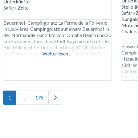
Unterkü
Unterkünfte:
Stellplä
Safari-Zelte
Safari-
Bungal
Bauernhof-Campingplatz La Ferme de la Folivraie
Mobilh
in Louvières. Campingplatz auf einem Bauernhof in
Chalets
der Normandie, nur 2 km vom Omaha Beach und 20
km von der historischen Stadt Bayeux entfernt. Der
Flower 
Bio-Milchviehbetrieb beherbergt 30 Milchkühe
Camping
und Kälber sowie Schafe, Ziegen, Hühner, Esel und
Weiterlesen …
Hérault
Kaninchen. Die Fütterung der Nutztiere kann in
südfran
Absprache mit dem Landwirt und der Bäuerin
Camping
erfolgen. Für Kinder
Mischun
einen F
Der Cam
abgegre
Ältere Beiträge
1
…
176
Wohnwa
Mietunt